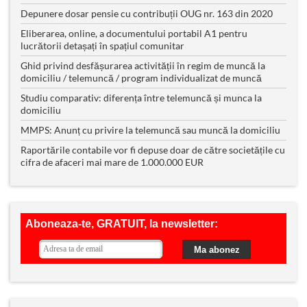
Depunere dosar pensie cu contribuții OUG nr. 163 din 2020
Eliberarea, online, a documentului portabil A1 pentru
lucrătorii detașați în spațiul comunitar
Ghid privind desfășurarea activității în regim de muncă la
domiciliu / telemuncă / program individualizat de muncă
Studiu comparativ: diferența între telemuncă și munca la
domiciliu
MMPS: Anunț cu privire la telemuncă sau muncă la domiciliu
Raportările contabile vor fi depuse doar de către societățile cu
cifra de afaceri mai mare de 1.000.000 EUR