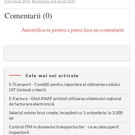
Cod fiscal 2019
,
Modificare cod fiscal 2019
Comentarii (0)
Autentifica-te pentru a putea lasa un comentariu
Cele mai noi articole
E-Transport - Condiții pentru raportare și obținerea codului
UIT (sinteză criterii)
E-Factura - Ghid ANAF privind utilizarea sistemului național
de facturare electronică
Salariul minim brut crește, începând cu 1 octombrie, la 3.300
lei
Control ITM in domeniul transporturilor - ce au descoperit
inspectorii