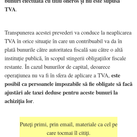
bunuri efectuată cu titlu oneros și nu este supusă
TVA
.
Transpunerea acestei prevederi va conduce la neaplicarea
TVA în orice situație în care un contribuabil va da în
plată bunurile către autoritatea fiscală sau către o altă
instituție publică, în scopul stingerii obligațiilor fiscale
restante. În cazul bunurilor de capital, deoarece
este
operațiunea nu va fi în sfera de aplicare a TVA,
posibil ca persoanele impozabile să fie obligate să facă
ajustări ale taxei deduse pentru aceste bunuri la
achiziția lor
.
Puteți primi, prin email, materiale ca cel pe
care tocmai îl citiți.