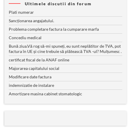
Ultimele discutii din forum
Plati numerar
Sancționarea angajatului.
Problema completare factura la cumparare marfa
Concediu medical
Bună ziua.Vă rog să-mi spuneți, eu sunt neplătitor de TVA, pot
factura în UE și cine trebuie să plătească TVA -ul? Mulțumesc .
certificat fiscal de la ANAF online
Majorarea capitalului social
Modificare date factura
indemnizatie de instalare
Amortizare masina cabinet stomatologic