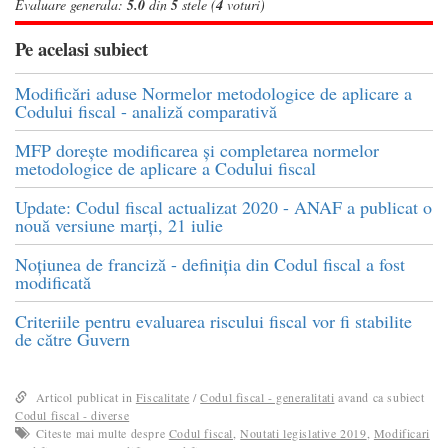
Evaluare generala:
5.0
din
5
stele (
4
voturi)
Pe acelasi subiect
Modificări aduse Normelor metodologice de aplicare a
Codului fiscal - analiză comparativă
MFP dorește modificarea și completarea normelor
metodologice de aplicare a Codului fiscal
Update: Codul fiscal actualizat 2020 - ANAF a publicat o
nouă versiune marți, 21 iulie
Noțiunea de franciză - definiția din Codul fiscal a fost
modificată
Criteriile pentru evaluarea riscului fiscal vor fi stabilite
de către Guvern
Articol publicat in
Fiscalitate
/
Codul fiscal - generalitati
avand ca subiect
Codul fiscal - diverse
Citeste mai multe despre
Codul fiscal
,
Noutati legislative 2019
,
Modificari