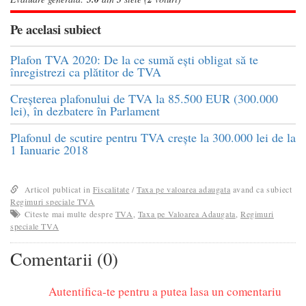
Pe acelasi subiect
Plafon TVA 2020: De la ce sumă ești obligat să te
înregistrezi ca plătitor de TVA
Creșterea plafonului de TVA la 85.500 EUR (300.000
lei), în dezbatere în Parlament
Plafonul de scutire pentru TVA crește la 300.000 lei de la
1 Ianuarie 2018
Articol publicat in
Fiscalitate
/
Taxa pe valoarea adaugata
avand ca subiect
Regimuri speciale TVA
Citeste mai multe despre
TVA
,
Taxa pe Valoarea Adaugata
,
Regimuri
speciale TVA
Comentarii (0)
Autentifica-te pentru a putea lasa un comentariu