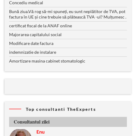
Concediu medical
Bună ziua.Vă rog să-mi spuneți, eu sunt neplătitor de TVA, pot
factura în UE și cine trebuie să plătească TVA -ul? Mulțumesc .
certificat fiscal de la ANAF online
Majorarea capitalului social
Modificare date factura
indemnizatie de instalare
Amortizare masina cabinet stomatologic
Top consultanti TheExperts
Consultantul zilei
Enu