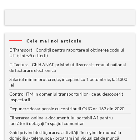
Cele mai noi articole
E-Transport - Condiții pentru raportare și obținerea codului
UIT (sinteză criterii)
E-Factura - Ghid ANAF privind utilizarea sistemului național
de facturare electronică
Salariul minim brut crește, începând cu 1 octombrie, la 3.300
lei
Control ITM in domeniul transporturilor - ce au descoperit
inspectorii
Depunere dosar pensie cu contribuții OUG nr. 163 din 2020
Eliberarea, online, a documentului portabil A1 pentru
lucrătorii detașați în spațiul comunitar
Ghid privind desfășurarea activității în regim de muncă la
domiciliu / telemuncă / program individualizat de muncă