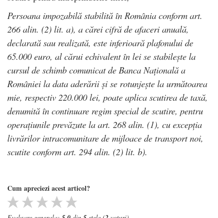
Persoana impozabilă stabilită în România conform art.
266 alin. (2) lit. a), a cărei cifră de afaceri anuală,
declarată sau realizată, este inferioară plafonului de
65.000 euro, al cărui echivalent în lei se stabilește la
cursul de schimb comunicat de Banca Națională a
României la data aderării și se rotunjește la următoarea
mie, respectiv 220.000 lei, poate aplica scutirea de taxă,
denumită în continuare regim special de scutire, pentru
operațiunile prevăzute la art. 268 alin. (1), cu excepția
livrărilor intracomunitare de mijloace de transport noi,
scutite conform art. 294 alin. (2) lit. b).
Cum apreciezi acest articol?
Evaluare generala:
5.0
din
5
stele (
2
voturi)