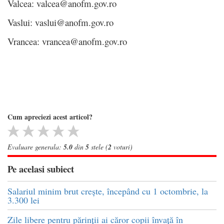
Valcea: valcea@anofm.gov.ro
Vaslui: vaslui@anofm.gov.ro
Vrancea: vrancea@anofm.gov.ro
Cum apreciezi acest articol?
Evaluare generala:
5.0
din
5
stele (
2
voturi)
Pe acelasi subiect
Salariul minim brut crește, începând cu 1 octombrie, la
3.300 lei
Zile libere pentru părinții ai căror copii învață în