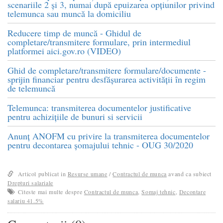
scenariile 2 și 3, numai după epuizarea opțiunilor privind
telemunca sau muncă la domiciliu
Reducere timp de muncă - Ghidul de
completare/transmitere formulare, prin intermediul
platformei aici.gov.ro (VIDEO)
Ghid de completare/transmitere formulare/documente -
sprijin financiar pentru desfășurarea activității în regim
de telemuncă
Telemunca: transmiterea documentelor justificative
pentru achizițiile de bunuri si servicii
Anunț ANOFM cu privire la transmiterea documentelor
pentru decontarea șomajului tehnic - OUG 30/2020
Articol publicat in
Resurse umane
/
Contractul de munca
avand ca subiect
Drepturi salariale
Citeste mai multe despre
Contractul de munca
,
Somaj tehnic
,
Decontare
salariu 41.5%