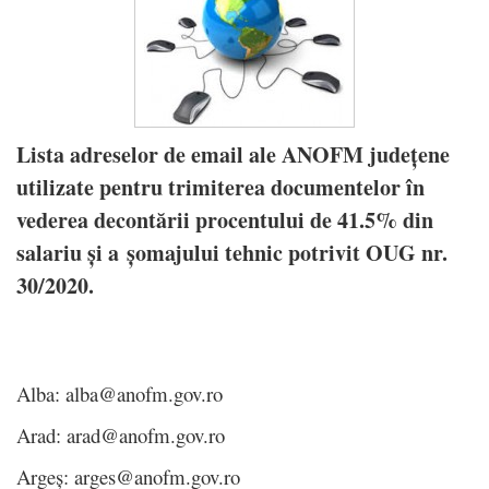
Lista adreselor de email ale ANOFM județene
utilizate pentru trimiterea documentelor în
vederea decontării procentului de 41.5% din
salariu și a șomajului tehnic potrivit OUG nr.
30/2020.
Alba: alba@anofm.gov.ro
Arad: arad@anofm.gov.ro
Argeș: arges@anofm.gov.ro