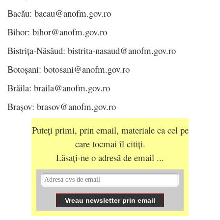
Bacău: bacau@anofm.gov.ro
Bihor: bihor@anofm.gov.ro
Bistrița-Năsăud: bistrita-nasaud@anofm.gov.ro
Botoșani: botosani@anofm.gov.ro
Brăila: braila@anofm.gov.ro
Brașov: brasov@anofm.gov.ro
Puteți primi, prin email, materiale ca cel pe
care tocmai îl citiți.
Lăsați-ne o adresă de email ...