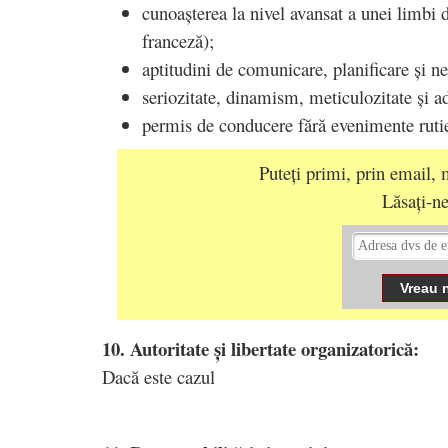
cunoașterea la nivel avansat a unei limbi 
franceză);
aptitudini de comunicare, planificare și n
seriozitate, dinamism, meticulozitate și a
permis de conducere fără evenimente ruti
Puteți primi, prin email, m
Lăsați-ne
10. Autoritate și libertate organizatorică:
Dacă este cazul