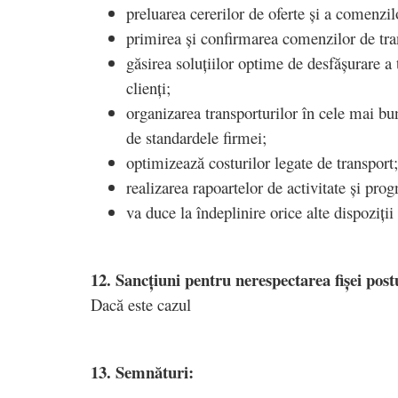
preluarea cererilor de oferte și a comenzil
primirea și confirmarea comenzilor de tr
găsirea soluțiilor optime de desfășurare a 
clienți;
organizarea transporturilor în cele mai bun
de standardele firmei;
optimizează costurilor legate de transport
realizarea rapoartelor de activitate și pro
va duce la îndeplinire orice alte dispoziții
12. Sancțiuni pentru nerespectarea fișei post
Dacă este cazul
13. Semnături: