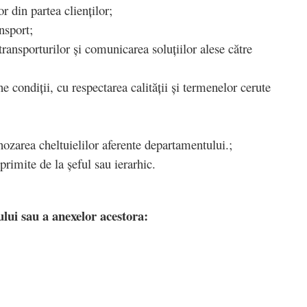
or din partea clienților;
ansport;
transporturilor și comunicarea soluțiilor alese către
e condiții, cu respectarea calității și termenelor cerute
;
gnozarea cheltuielilor aferente departamentului.;
 primite de la șeful sau ierarhic.
ului sau a anexelor acestora: