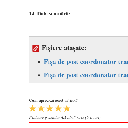
14. Data semnării:
Fișiere atașate:
Fișa de post coordonator tr
Fișa de post coordonator tra
Cum apreciezi acest articol?
Evaluare generala:
4.2
din
5
stele (
6
voturi)