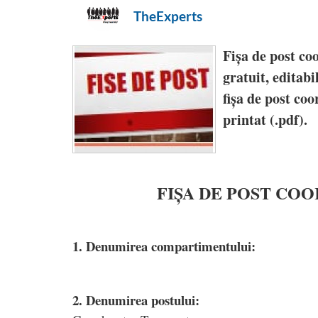
TheExperts
Fișa de post c
gratuit, editabi
fișa de post
coo
printat (.pdf).
FIȘA DE POST CO
1. Denumirea compartimentului:
2. Denumirea postului: