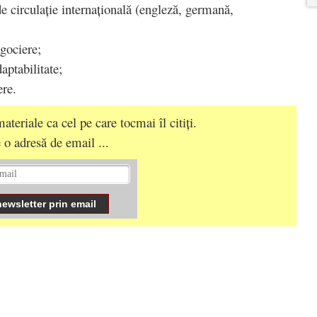
de circulație internațională (engleză, germană,
egociere;
daptabilitate;
ere.
ateriale ca cel pe care tocmai îl citiți.
 o adresă de email ...