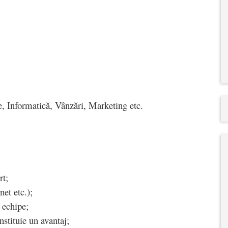
te, Informatică, Vânzări, Marketing etc.
rt;
net etc.);
e echipe;
nstituie un avantaj;