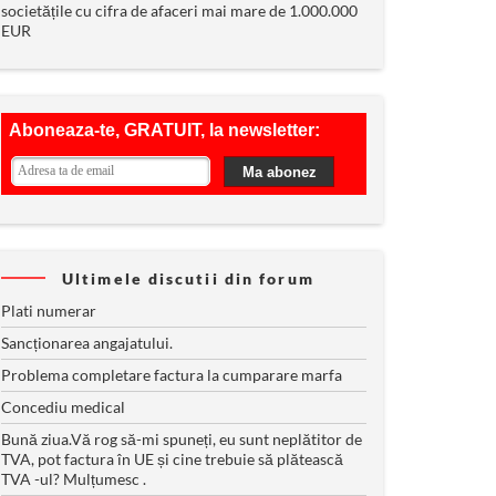
societățile cu cifra de afaceri mai mare de 1.000.000
EUR
Ultimele discutii din forum
Plati numerar
Sancționarea angajatului.
Problema completare factura la cumparare marfa
Concediu medical
Bună ziua.Vă rog să-mi spuneți, eu sunt neplătitor de
TVA, pot factura în UE și cine trebuie să plătească
TVA -ul? Mulțumesc .