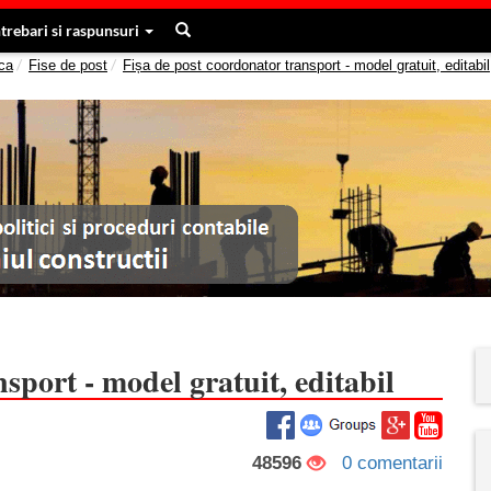
ntrebari si raspunsuri
ca
Fise de post
Fișa de post coordonator transport - model gratuit, editabil
sport - model gratuit, editabil
48596
0 comentarii