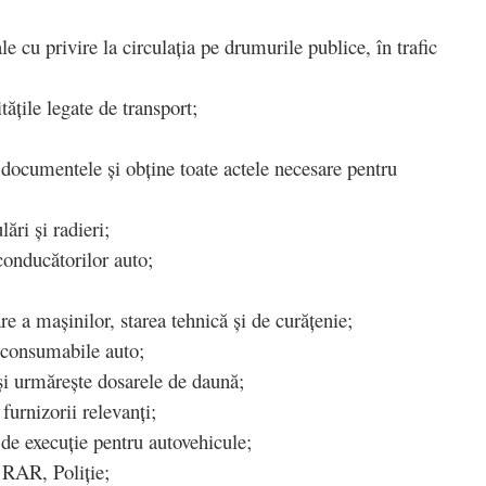
e cu privire la circulația pe drumurile publice, în trafic
itățile legate de transport;
;
documentele și obține toate actele necesare pentru
lări și radieri;
conducătorilor auto;
re a mașinilor, starea tehnică și de curățenie;
i consumabile auto;
 și urmărește dosarele de daună;
i furnizorii relevanți;
r de execuție pentru autovehicule;
, RAR, Poliție;