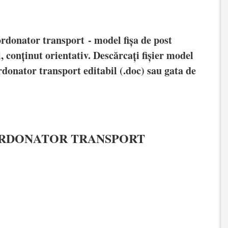
oordonator transport
- model fișa de post
l, conținut orientativ. Descărcați fișier model
rdonator transport
editabil (.doc) sau gata de
ORDONATOR TRANSPORT