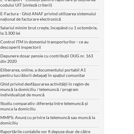
codului UIT (sinteză criterii)
E-Factura - Ghid ANAF privind utilizarea sistemului
național de facturare electronică
Salariul minim brut crește, începând cu 1 octombrie,
la 3.300 lei
Control ITM in domeniul transporturilor - ce au
descoperit inspectorii
Depunere dosar pensie cu contribuții OUG nr. 163
din 2020
Eliberarea, online, a documentului portabil A1
pentru lucrătorii detașați în spațiul comunitar
Ghid privind desfășurarea activității în regim de
muncă la domiciliu / telemuncă / program
individualizat de muncă
Studiu comparativ: diferența între telemuncă și
munca la domiciliu
MMPS: Anunț cu privire la telemuncă sau muncă la
domiciliu
Raportările contabile vor fi depuse doar de către