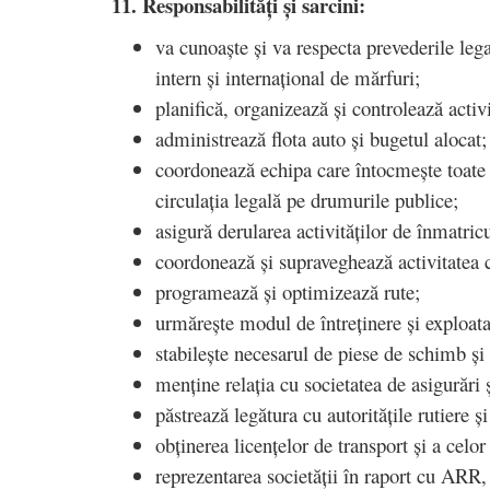
11. Responsabilități și sarcini:
va cunoaște și va respecta prevederile legal
intern și internațional de mărfuri;
planifică, organizează și controlează activ
administrează flota auto și bugetul alocat
coordonează echipa care întocmește toate 
circulația legală pe drumurile publice;
asigură derularea activităților de înmatricu
coordonează și supraveghează activitatea 
programează și optimizează rute;
urmărește modul de întreținere și exploata
stabilește necesarul de piese de schimb ș
menține relația cu societatea de asigurări
păstrează legătura cu autoritățile rutiere ș
obținerea licențelor de transport și a celo
reprezentarea societății în raport cu ARR