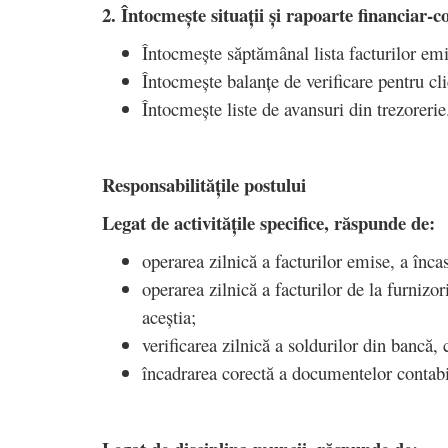
2. Întocmește situații și rapoarte financiar-c
Întocmește săptămânal lista facturilor emis
Întocmește balanțe de verificare pentru cl
Întocmește liste de avansuri din trezoreri
Responsabilitățile postului
Legat de activitățile specifice, răspunde de:
operarea zilnică a facturilor emise, a încas
operarea zilnică a facturilor de la furnizor
aceștia;
verificarea zilnică a soldurilor din bancă, 
încadrarea corectă a documentelor contabil