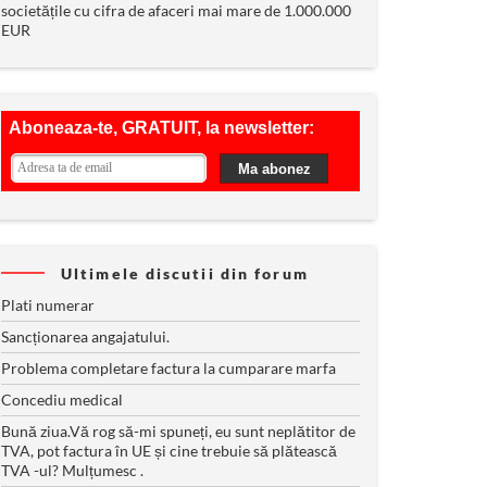
societățile cu cifra de afaceri mai mare de 1.000.000
EUR
Ultimele discutii din forum
Plati numerar
Sancționarea angajatului.
Problema completare factura la cumparare marfa
Concediu medical
Bună ziua.Vă rog să-mi spuneți, eu sunt neplătitor de
TVA, pot factura în UE și cine trebuie să plătească
TVA -ul? Mulțumesc .