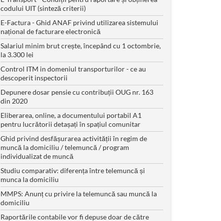
codului UIT (sinteză criterii)
E-Factura - Ghid ANAF privind utilizarea sistemului
național de facturare electronică
Salariul minim brut crește, începând cu 1 octombrie,
la 3.300 lei
Control ITM in domeniul transporturilor - ce au
descoperit inspectorii
Depunere dosar pensie cu contribuții OUG nr. 163
din 2020
Eliberarea, online, a documentului portabil A1
pentru lucrătorii detașați în spațiul comunitar
Ghid privind desfășurarea activității în regim de
muncă la domiciliu / telemuncă / program
individualizat de muncă
Studiu comparativ: diferența între telemuncă și
munca la domiciliu
MMPS: Anunț cu privire la telemuncă sau muncă la
domiciliu
Raportările contabile vor fi depuse doar de către