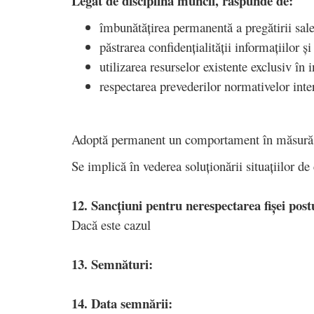
Legat de disciplina muncii, răspunde de:
îmbunătățirea permanentă a pregătirii sale
păstrarea confidențialității informațiilor 
utilizarea resurselor existente exclusiv în 
respectarea prevederilor normativelor inter
Adoptă permanent un comportament în măsură s
Se implică în vederea soluționării situațiilor de
12. Sancțiuni pentru nerespectarea fișei post
Dacă este cazul
13. Semnături:
14. Data semnării: