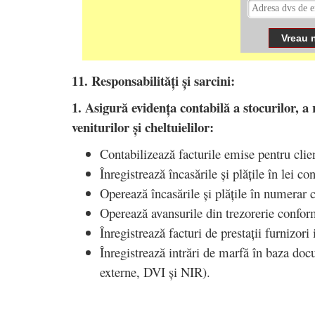
11. Responsabilități și sarcini:
1. Asigură evidența contabilă a stocurilor, a re
veniturilor și cheltuielilor:
Contabilizează facturile emise pentru clien
Înregistrează încasările și plățile în lei c
Operează încasările și plățile în numerar 
Operează avansurile din trezorerie confo
Înregistrează facturi de prestații furnizori
Înregistrează intrări de marfă în baza doc
externe, DVI și NIR).