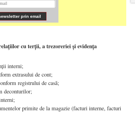
lațiilor cu terții, a trezoreriei și evidența
ții interni;
onform extrasului de cont;
conform registrului de casă;
rm deconturilor;
 interni;
umentelor primite de la magazie (facturi interne, facturi