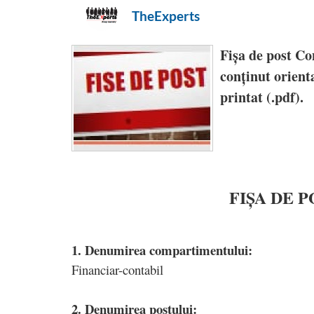
TheExperts
Fișa de post Con
conținut orienta
printat (.pdf).
FIȘA DE 
1. Denumirea compartimentului:
Financiar-contabil
2. Denumirea postului: