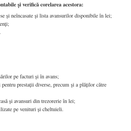
ontabile și verifică corelarea acestora:
e și neîncasate și lista avansurilor disponibile în lei;
ienți;
e.
ărilor pe facturi și în avans;
i pentru prestații diverse, precum și a plăților către
casă și avansuri din trezorerie în lei;
izate pe venituri și cheltuieli.