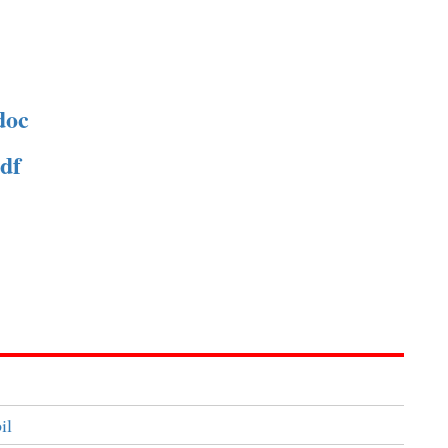
.doc
pdf
il