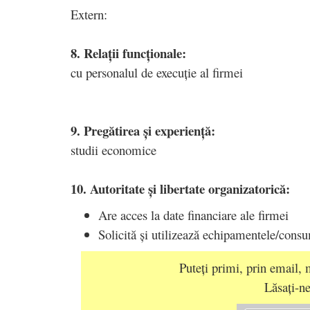
Extern:
8. Relații funcționale:
cu personalul de execuție al firmei
9. Pregătirea și experiență:
studii economice
10. Autoritate și libertate organizatorică:
Are acces la date financiare ale firmei
Solicită și utilizează echipamentele/cons
Puteți primi, prin email, m
Lăsați-ne