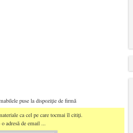
umabilele puse la dispoziție de firmă
ateriale ca cel pe care tocmai îl citiți.
 o adresă de email ...