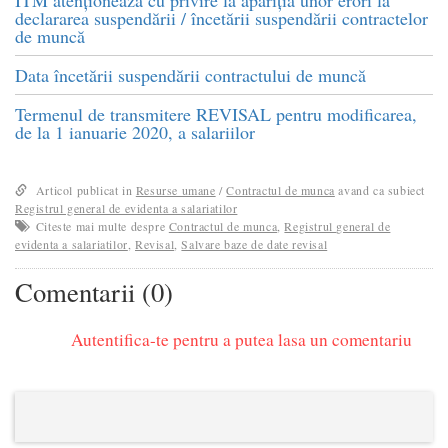
ITM atenționează cu privire la apariția unor erori la
declararea suspendării / încetării suspendării contractelor
de muncă
Data încetării suspendării contractului de muncă
Termenul de transmitere REVISAL pentru modificarea,
de la 1 ianuarie 2020, a salariilor
Articol publicat in
Resurse umane
/
Contractul de munca
avand ca subiect
Registrul general de evidenta a salariatilor
Citeste mai multe despre
Contractul de munca
,
Registrul general de
evidenta a salariatilor
,
Revisal
,
Salvare baze de date revisal
Comentarii (0)
Autentifica-te pentru a putea lasa un comentariu