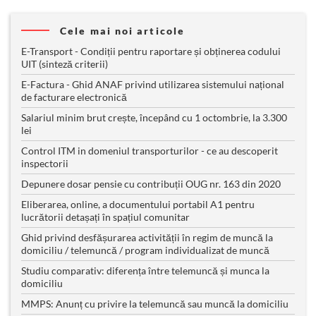
Cele mai noi articole
E-Transport - Condiții pentru raportare și obținerea codului
UIT (sinteză criterii)
E-Factura - Ghid ANAF privind utilizarea sistemului național
de facturare electronică
Salariul minim brut crește, începând cu 1 octombrie, la 3.300
lei
Control ITM in domeniul transporturilor - ce au descoperit
inspectorii
Depunere dosar pensie cu contribuții OUG nr. 163 din 2020
Eliberarea, online, a documentului portabil A1 pentru
lucrătorii detașați în spațiul comunitar
Ghid privind desfășurarea activității în regim de muncă la
domiciliu / telemuncă / program individualizat de muncă
Studiu comparativ: diferența între telemuncă și munca la
domiciliu
MMPS: Anunț cu privire la telemuncă sau muncă la domiciliu