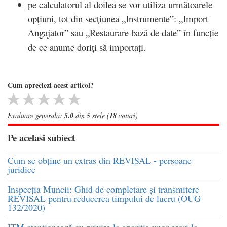
pe calculatorul al doilea se vor utiliza următoarele
opțiuni, tot din secțiunea „Instrumente”: „Import
Angajator” sau „Restaurare bază de date” în funcție
de ce anume doriți să importați.
Cum apreciezi acest articol?
Evaluare generala:
5.0
din
5
stele (
18
voturi)
Pe acelasi subiect
Cum se obține un extras din REVISAL - persoane
juridice
Inspecția Muncii: Ghid de completare și transmitere
REVISAL pentru reducerea timpului de lucru (OUG
132/2020)