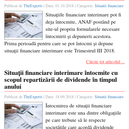
Publicat de
TheExperts
| Data:
01.10.2018
| Categorie:
Situatii financiare
Situațiile financiare interimare pot fi
deja întocmite, ANAF postând pe
site-ul propriu formularele necesare
întocmirii și depunerii acestora.
Prima perioadă pentru care se pot întocmi și depune
situații financiare interimare este Trimestrul III 2018.
Citeste tot articolul ...
Situații financiare interimare întocmite cu
scopul repartizării de dividende în timpul
anului
Publicat de
TheExperts
| Data:
18.09.2018
| Categorie:
Situatii financiare
Întocmirea de situații financiare
interimare este una dintre obligațiile
pe care trebuie să le respecte
societățile care acordă dividende