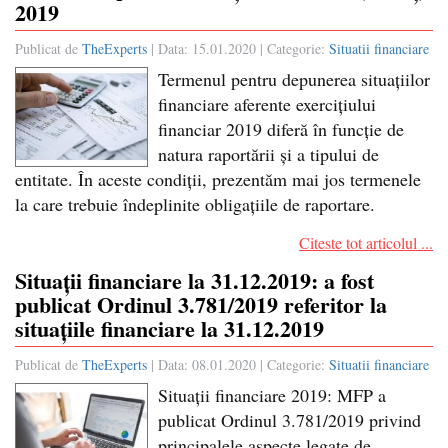
2019
Publicat de
TheExperts
| Data:
15.01.2020
| Categorie:
Situatii financiare
Termenul pentru depunerea situațiilor
financiare aferente exercițiului
financiar 2019 diferă în funcție de
natura raportării și a tipului de
entitate. În aceste condiții, prezentăm mai jos termenele
la care trebuie îndeplinite obligațiile de raportare.
Citeste tot articolul ...
Situații financiare la 31.12.2019: a fost
publicat Ordinul 3.781/2019 referitor la
situațiile financiare la 31.12.2019
Publicat de
TheExperts
| Data:
08.01.2020
| Categorie:
Situatii financiare
Situații financiare 2019: MFP a
publicat Ordinul 3.781/2019 privind
principalele aspecte legate de