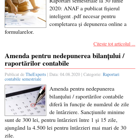
Raportări semestriale la 30 iunie
2020: ANAF a publicat fișierul
inteligent .pdf necesar pentru
completarea și depunerea online a
formularelor.
Citeste tot articolul ...
Amenda pentru nedepunerea bilanțului /
raportărilor contabile
Publicat de
TheExperts
| Data:
04.08.2020
| Categorie:
Raportari
contabile semestriale
Amenda pentru nedepunerea
bilanțului / raportărilor contabile
diferă în funcție de numărul de zile
de întârziere. Sancțiunile minime
sunt de 300 lei, pentru întârzieri între 1 și 15 zile,
ajungând la 4.500 lei pentru întârzieri mai mari de 30
zile.