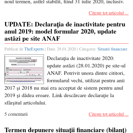
noul termen, astfel stabilit, fiind 31 iulie 2020, inclusiv.
Citeste tot articolul ...
UPDATE: Declarația de inactivitate pentru
anul 2019: model formular 2020, update
astăzi pe site ANAF
Publicat de
TheExperts
| Data:
29.01.2020
| Categorie:
Situatii financiare
Declarația de inactivitate 2020:
update astăzi (28.01.2020) pe site-ul
ANAF. Potrivit unora dintre cititori,
formularul vechi, utilizat pentru anii
2017 și 2018 nu mai era acceptat de sistem pentru anul
2019 și dădea eroare. Link descărcare declarație la
sfârșitul articolului.
5 comentarii
Citeste tot articolul ...
Termen depunere situații financiare (bilanț)