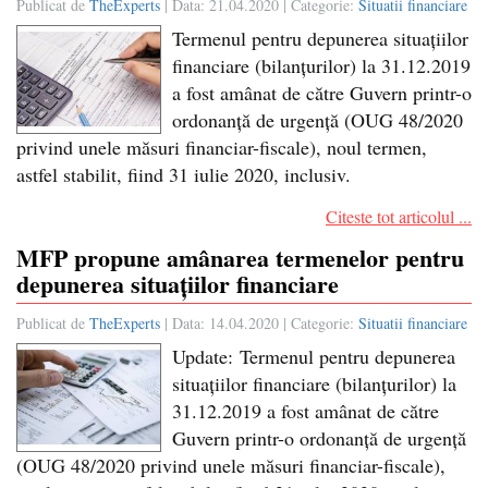
Publicat de
TheExperts
| Data:
21.04.2020
| Categorie:
Situatii financiare
Termenul pentru depunerea situațiilor
financiare (bilanțurilor) la 31.12.2019
a fost amânat de către Guvern printr-o
ordonanță de urgență (OUG 48/2020
privind unele măsuri financiar-fiscale), noul termen,
astfel stabilit, fiind 31 iulie 2020, inclusiv.
Citeste tot articolul ...
MFP propune amânarea termenelor pentru
depunerea situațiilor financiare
Publicat de
TheExperts
| Data:
14.04.2020
| Categorie:
Situatii financiare
Update: Termenul pentru depunerea
situațiilor financiare (bilanțurilor) la
31.12.2019 a fost amânat de către
Guvern printr-o ordonanță de urgență
(OUG 48/2020 privind unele măsuri financiar-fiscale),