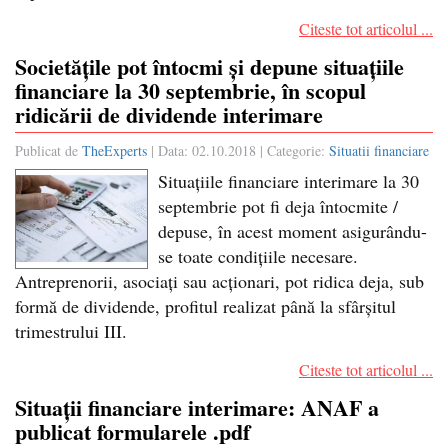
Citeste tot articolul ...
Societățile pot întocmi și depune situațiile
financiare la 30 septembrie, în scopul
ridicării de dividende interimare
Publicat de
TheExperts
| Data:
02.10.2018
| Categorie:
Situatii financiare
Situațiile financiare interimare la 30
septembrie pot fi deja întocmite /
depuse, în acest moment asigurându-
se toate condițiile necesare.
Antreprenorii, asociați sau acționari, pot ridica deja, sub
formă de dividende, profitul realizat până la sfârșitul
trimestrului III.
Citeste tot articolul ...
Situații financiare interimare: ANAF a
publicat formularele .pdf